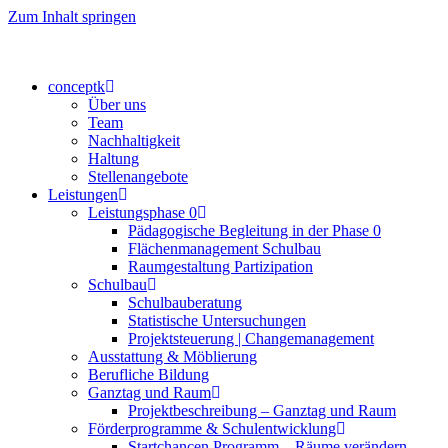
Zum Inhalt springen
conceptk
Über uns
Team
Nachhaltigkeit
Haltung
Stellenangebote
Leistungen
Leistungsphase 0
Pädagogische Begleitung in der Phase 0
Flächenmanagement Schulbau
Raumgestaltung Partizipation
Schulbau
Schulbauberatung
Statistische Untersuchungen
Projektsteuerung | Changemanagement
Ausstattung & Möblierung
Berufliche Bildung
Ganztag und Raum
Projektbeschreibung – Ganztag und Raum
Förderprogramme & Schulentwicklung
Startchancen Programm – Räume verändern