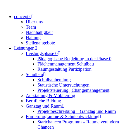
conceptk
Über uns
Team
Nachhaltigkeit
Haltung
Stellenangebote
Leistungen
Leistungsphase 0
Pädagogische Begleitung in der Phase 0
Flächenmanagement Schulbau
Raumgestaltung Partizipation
Schulbau
Schulbauberatung
Statistische Untersuchungen
Projektsteuerung | Changemanagement
Ausstattung & Möblierung
Berufliche Bildung
Ganztag und Raum
Projektbeschreibung – Ganztag und Raum
Förderprogramme & Schulentwicklung
Startchancen Programm – Räume verändern
Chancen