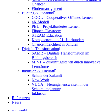
Chancen
Fördermanagement
Bildung & Didaktik
COOL – Cooperatives Offenes Lernen
4K Modell
PBL – Projektbasiertes Lernen
Flipped Classroom
STEAM Education
Kompetenzen im 21. Jahrhundert
Chancengleichheit in Schulen
Digitale Transformation
SAMR – Digitale Transformation im
Bildungsbereich
MINT – Zukunft gestalten durch innovative
Lernräume
Inklusion & Zukunft
Schule der Zukunft
New Work
VUCA – Herangehensweisen in der
Schulraumplanung
Inklusion
Referenzen
News
conceptk