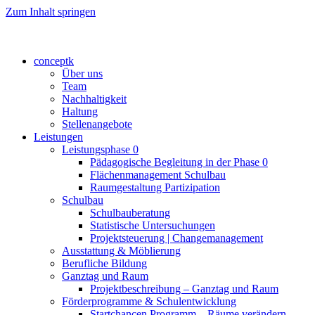
Zum Inhalt springen
conceptk
Über uns
Team
Nachhaltigkeit
Haltung
Stellenangebote
Leistungen
Leistungsphase 0
Pädagogische Begleitung in der Phase 0
Flächenmanagement Schulbau
Raumgestaltung Partizipation
Schulbau
Schulbauberatung
Statistische Untersuchungen
Projektsteuerung | Changemanagement
Ausstattung & Möblierung
Berufliche Bildung
Ganztag und Raum
Projektbeschreibung – Ganztag und Raum
Förderprogramme & Schulentwicklung
Startchancen Programm – Räume verändern