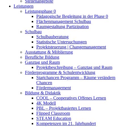
Stellenangebote
Leistungen
Leistungsphase 0
Pädagogische Begleitung in der Phase 0
Flächenmanagement Schulbau
Raumgestaltung Partizipation
Schulbau
Schulbauberatung
Statistische Untersuchungen
Projektsteuerung | Changemanagement
Ausstattung & Möblierung
Berufliche Bildung
Ganztag und Raum
Projektbeschreibung – Ganztag und Raum
Förderprogramme & Schulentwicklung
Startchancen Programm – Räume verändern
Chancen
Fördermanagement
Bildung & Didaktik
COOL – Cooperatives Offenes Lernen
4K Modell
PBL – Projektbasiertes Lernen
Flipped Classroom
STEAM Education
Kompetenzen im 21. Jahrhundert