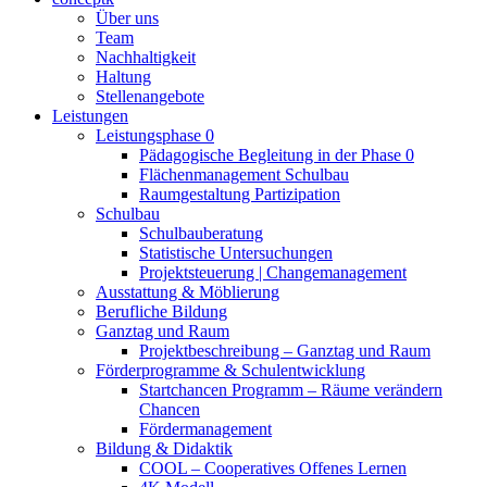
Über uns
Team
Nachhaltigkeit
Haltung
Stellenangebote
Leistungen
Leistungsphase 0
Pädagogische Begleitung in der Phase 0
Flächenmanagement Schulbau
Raumgestaltung Partizipation
Schulbau
Schulbauberatung
Statistische Untersuchungen
Projektsteuerung | Changemanagement
Ausstattung & Möblierung
Berufliche Bildung
Ganztag und Raum
Projektbeschreibung – Ganztag und Raum
Förderprogramme & Schulentwicklung
Startchancen Programm – Räume verändern
Chancen
Fördermanagement
Bildung & Didaktik
COOL – Cooperatives Offenes Lernen