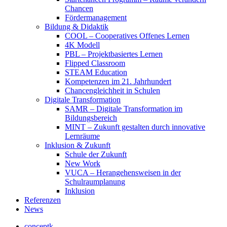
Chancen
Fördermanagement
Bildung & Didaktik
COOL – Cooperatives Offenes Lernen
4K Modell
PBL – Projektbasiertes Lernen
Flipped Classroom
STEAM Education
Kompetenzen im 21. Jahrhundert
Chancengleichheit in Schulen
Digitale Transformation
SAMR – Digitale Transformation im
Bildungsbereich
MINT – Zukunft gestalten durch innovative
Lernräume
Inklusion & Zukunft
Schule der Zukunft
New Work
VUCA – Herangehensweisen in der
Schulraumplanung
Inklusion
Referenzen
News
conceptk