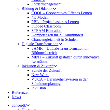
Fördermanagement
Bildung & Didaktik
COOL – Cooperatives Offenes Lernen
4K Modell
PBL – Projektbasiertes Lernen
Flipped Classroom
STEAM Education
Kompetenzen im 21. Jahrhundert
Chancengleichheit in Schulen
Digitale Transformation
SAMR – Digitale Transformation im
Bildungsbereich
MINT – Zukunft gestalten durch innovative
Lernräume
Inklusion & Zukunft
Schule der Zukunft
New Work
VUCA – Herangehensweisen in der
Schulraumplanung
Inklusion
Referenzen
News
conceptk
Über uns