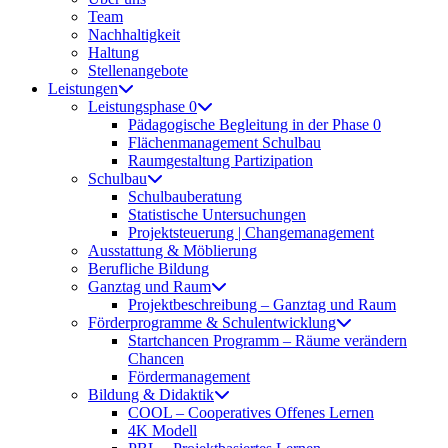
Team
Nachhaltigkeit
Haltung
Stellenangebote
Leistungen
Leistungsphase 0
Pädagogische Begleitung in der Phase 0
Flächenmanagement Schulbau
Raumgestaltung Partizipation
Schulbau
Schulbauberatung
Statistische Untersuchungen
Projektsteuerung | Changemanagement
Ausstattung & Möblierung
Berufliche Bildung
Ganztag und Raum
Projektbeschreibung – Ganztag und Raum
Förderprogramme & Schulentwicklung
Startchancen Programm – Räume verändern
Chancen
Fördermanagement
Bildung & Didaktik
COOL – Cooperatives Offenes Lernen
4K Modell