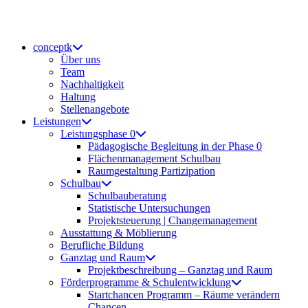
Zum
Inhalt
springen
conceptk
Über uns
Team
Nachhaltigkeit
Haltung
Stellenangebote
Leistungen
Leistungsphase 0
Pädagogische Begleitung in der Phase 0
Flächenmanagement Schulbau
Raumgestaltung Partizipation
Schulbau
Schulbauberatung
Statistische Untersuchungen
Projektsteuerung | Changemanagement
Ausstattung & Möblierung
Berufliche Bildung
Ganztag und Raum
Projektbeschreibung – Ganztag und Raum
Förderprogramme & Schulentwicklung
Startchancen Programm – Räume verändern
Chancen